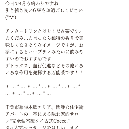
今日で4月も終わりですね
引き続き良いGWをお過ごしください
(*‘∀‘)
アフタードリンクはどくだみ茶です♪
どくだみ…と言ったら独特の香りで美
味しくなさそうなイメージですが、お
茶にするとハーブティみたいに飲みや
すいのでおすすめです
デトックス、血行促進などその他いろ
いろな作用を発揮する万能茶です！！
＊ … * … ＊ … * …＊ … * …＊ … * 
… ＊ … * …＊ … * …
千葉市幕張本郷エリア、閑静な住宅街
アパートの一室にある隠れ家的サロ
ン”完全個室癒タイ古式Cocco.”
タイ古式マッサージをはじめ、オイ