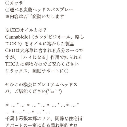
〇カッサ
〇選べる炭酸ヘッドスパスプレー
※内容は若干変動いたします
※CBDオイルとは？
Cannabidiol（カンナビジオール、略し
てCBD）をオイルに溶かした製品
CBDは大麻草に含まれる成分の一つで
すが、「ハイになる」作用で知られる
THCとは別物なのでご安心ください
リラックス、睡眠サポートに〇
ぜひこの機会にプレミアムヘッドス
パ、ご堪能ください(*´ω｀*)
＊ … * … ＊ … * …＊ … * …＊ … * 
… ＊ … * …＊ … * …
千葉市幕張本郷エリア、閑静な住宅街
アパートの一室にある隠れ家的サロ