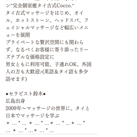
ン”完全個室癒タイ古式Cocco.”
タイ古式マッサージをはじめ、オイ
ル、ホットストーン、ヘッドスパ、フ
ェイシャルマッサージなど幅広いメニ
ューを展開
プライベートな贅沢空間にも関わら
ず、なるべくお客様に寄り添ったリー
ズナブルな価格設定に
男女ともに利用可能、子連れOK、外国
人の方も大歓迎♪(英語＆タイ語も多少
話せます)
●セラピスト鈴木●
広島出身
2009年～マッサージの世界に、タイと
日本でマッサージを学ぶ
＊ … * … ＊ … * …＊ … * …＊ … * 
… ＊ … * …＊ … * …