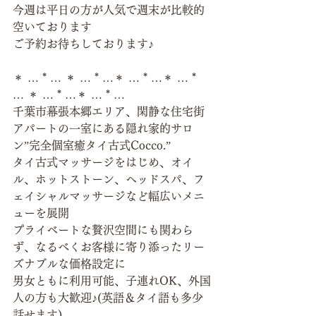
今週は平日の方が人気で週末が比較的
空いております
ご予約お待ちしております♪
＊ … * … ＊ … * …＊ … * …＊ … * 
… ＊ … * …＊ … * …
千葉市幕張本郷エリア、閑静な住宅街
アパートの一室にある隠れ家的サロ
ン”完全個室癒タイ古式Cocco.”
タイ古式マッサージをはじめ、オイ
ル、ホットストーン、ヘッドスパ、フ
ェイシャルマッサージなど幅広いメニ
ューを展開
プライベートな贅沢空間にも関わら
ず、なるべくお客様に寄り添ったリー
ズナブルな価格設定に
男女ともに利用可能、子連れOK、外国
人の方も大歓迎♪(英語＆タイ語も多少
話せます)