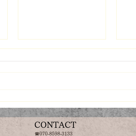
8月6日
自分
CONTACT
☎070‐8598‐3133