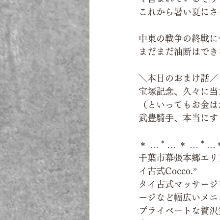
これから暑い夏にさ
中東の戦争の終戦に
まだまだ油断はでき
＼本日のおまけ話／
宝塚記念、久々に当
（といってもお金は
武豊騎手、本当にす
＊ … * … ＊ … * …
千葉市幕張本郷エリ
イ古式Cocco.”
タイ古式マッサージ
ージなど幅広いメニ
プライベートな贅沢