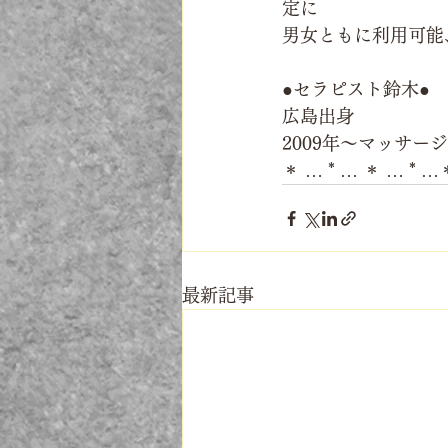
定に
男女ともに利用可能
●セラピスト鈴木●
広島出身
2009年～マッサ
＊ … * … ＊ … * …
最新記事