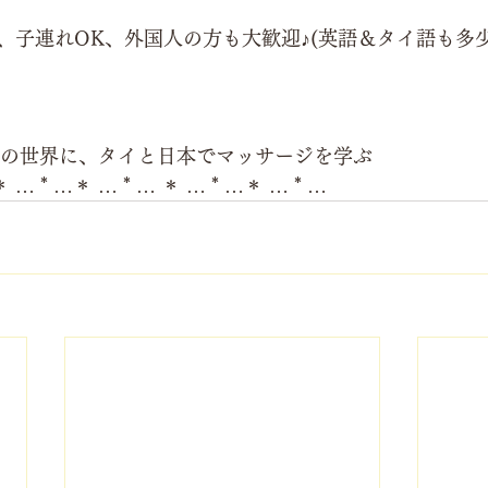
、子連れOK、外国人の方も大歓迎♪(英語＆タイ語も多少
ージの世界に、タイと日本でマッサージを学ぶ
＊ … * …＊ … * … ＊ … * …＊ … * …