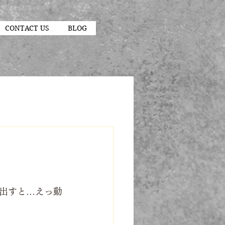
CONTACT US
BLOG
出すと…えっ動