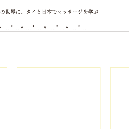
ージの世界に、タイと日本でマッサージを学ぶ
＊ … * …＊ … * … ＊ … * …＊ … * …