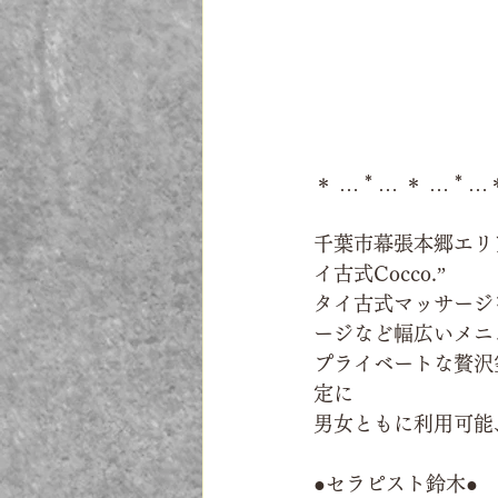
＊ … * … ＊ … * …
千葉市幕張本郷エリ
イ古式Cocco.”
タイ古式マッサージ
ージなど幅広いメニ
プライベートな贅沢
定に
男女ともに利用可能
●セラピスト鈴木●