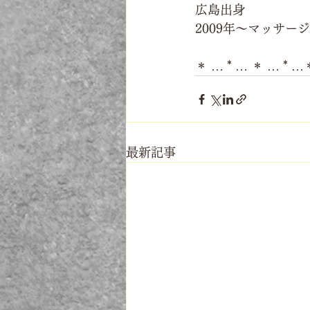
広島出身
2009年～マッサ
＊ … * … ＊ … * …
最新記事