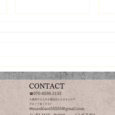
足つぼソックス
パン
さる
CONTACT
☎070‐8598‐3133
※施術中などはお電話出られませんので
​予めご了承ください
✉suzukiaoi55555@gmail
.com