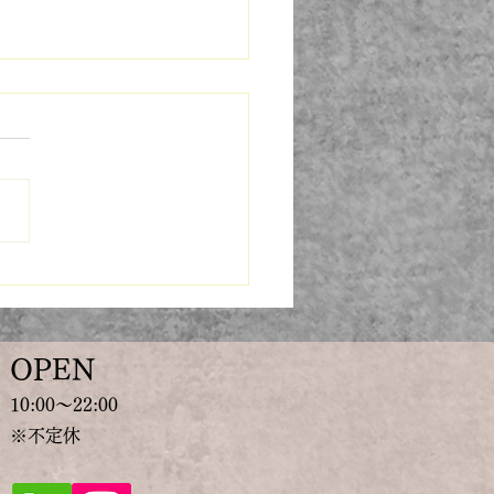
ケーキ食べたい by夢屋ま
OPEN
​10:00～22:00
​※不定休