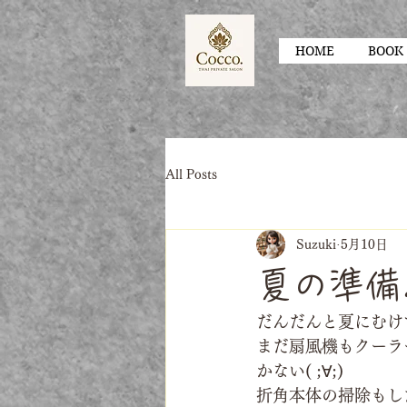
HOME
BOOK
All Posts
Suzuki
5月10日
夏の準備
だんだんと夏にむけ
まだ扇風機もクーラ
かない( ;∀;)
折角本体の掃除もし