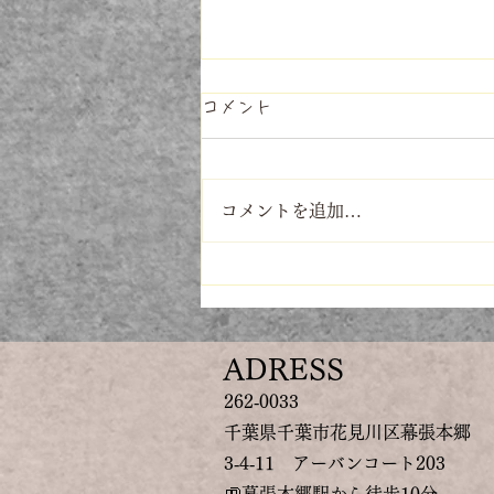
コメント
コメントを追加…
自分にとって良いかどうか
ADRESS​
262‐0033
​千葉県千葉市花見川区幕張本郷
3‐4‐11 アーバンコート203