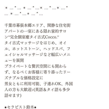
＊ … * … ＊ … * …＊ … * …＊ … * 
… ＊ … * …＊ … * …
千葉市幕張本郷エリア、閑静な住宅街
アパートの一室にある隠れ家的サロ
ン”完全個室癒タイ古式Cocco.”
タイ古式マッサージをはじめ、オイ
ル、ホットストーン、ヘッドスパ、フ
ェイシャルマッサージなど幅広いメニ
ューを展開
プライベートな贅沢空間にも関わら
ず、なるべくお客様に寄り添ったリー
ズナブルな価格設定に
男女ともに利用可能、子連れOK、外国
人の方も大歓迎♪(英語＆タイ語も多少
話せます)
●セラピスト鈴木●